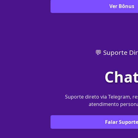
Ver Bônus
💬 Suporte Di
Cha
Suporte direto via Telegram, r
atendimento persona
Falar Suport