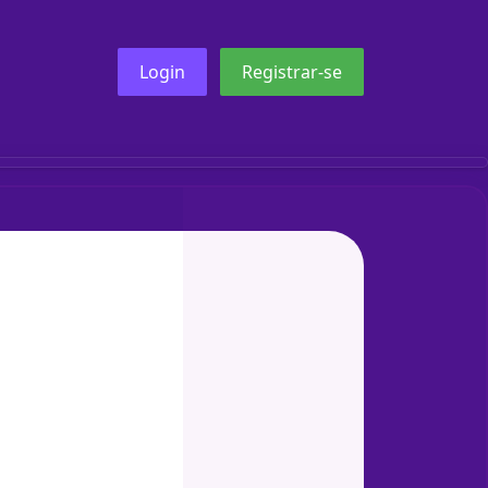
Login
Registrar-se