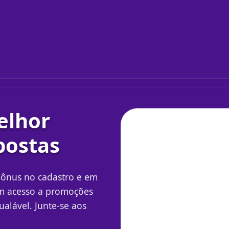
elhor
postas
bônus no cadastro e em
em acesso a promoções
ualável. Junte-se aos