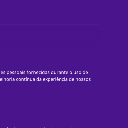
es pessoais fornecidas durante o uso de
elhoria contínua da experiência de nossos