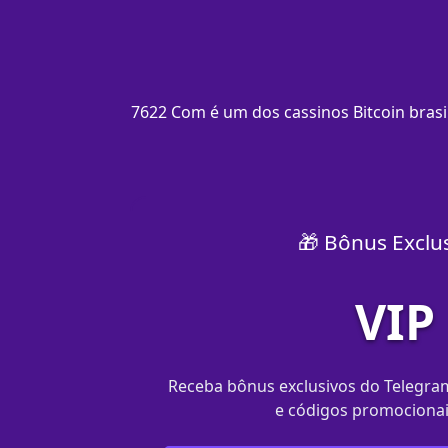
7622 Com é um dos cassinos Bitcoin brasi
🎁 Bônus Exclu
VIP
Receba bônus exclusivos do Telegra
e códigos promocionai