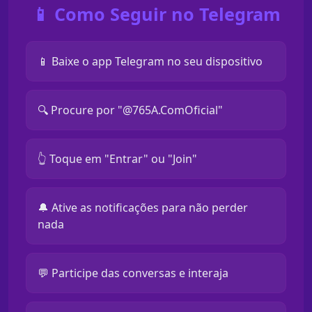
📱 Como Seguir no Telegram
📱 Baixe o app Telegram no seu dispositivo
🔍 Procure por "@765A.ComOficial"
👆 Toque em "Entrar" ou "Join"
🔔 Ative as notificações para não perder
nada
💬 Participe das conversas e interaja