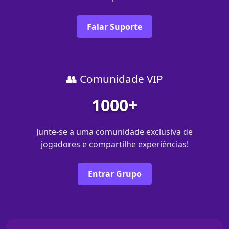
Falar Suporte
👥 Comunidade VIP
1000+
Junte-se a uma comunidade exclusiva de
jogadores e compartilhe experiências!
Entrar Grupo