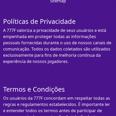
Sitemap
Políticas de Privacidade
A 777F valoriza a privacidade de seus usuários e está
empenhada em proteger todas as informações
pessoais fornecidas durante o uso de nossos canais de
comunicação. Todos os dados coletados são utilizados
exclusivamente para fins de melhoria contínua da
experiência de nossos jogadores.
Termos e Condições
Os usuários da 777F concordam em respeitar todas as
regras e regulamentos estabelecidos. É importante ler
e entender todos os termos antes de participar de