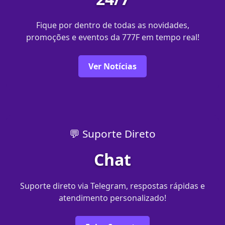
Fique por dentro de todas as novidades,
promoções e eventos da 777F em tempo real!
Ver Notícias
💬 Suporte Direto
Chat
Suporte direto via Telegram, respostas rápidas e
atendimento personalizado!