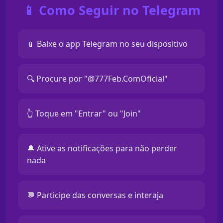
📱 Como Seguir no Telegram
📱 Baixe o app Telegram no seu dispositivo
🔍 Procure por "@777Feb.ComOficial"
👆 Toque em "Entrar" ou "Join"
🔔 Ative as notificações para não perder
nada
💬 Participe das conversas e interaja