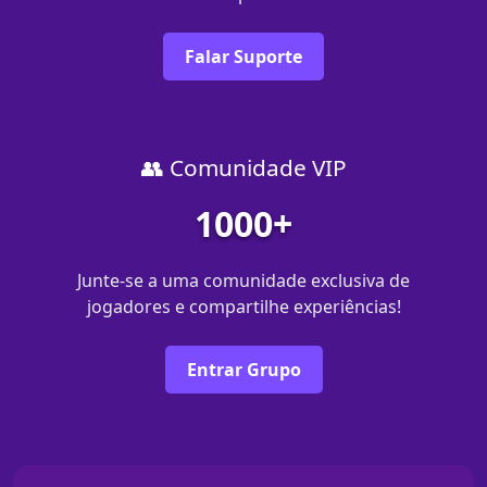
Falar Suporte
👥 Comunidade VIP
1000+
Junte-se a uma comunidade exclusiva de
jogadores e compartilhe experiências!
Entrar Grupo