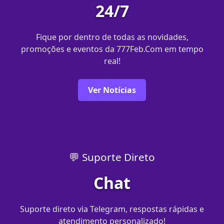
24/7
Fique por dentro de todas as novidades,
promoções e eventos da 777Feb.Com em tempo
real!
Ver Notícias
💬 Suporte Direto
Chat
Suporte direto via Telegram, respostas rápidas e
atendimento personalizado!