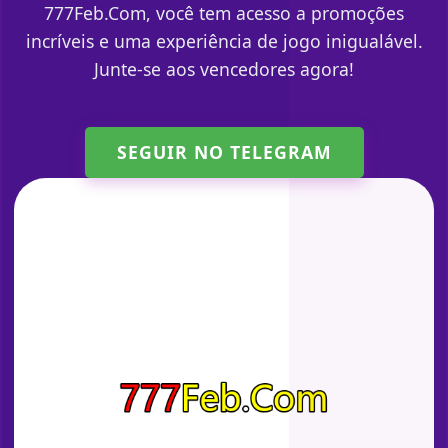
777Feb.Com, você tem acesso a promoções
incríveis e uma experiência de jogo inigualável.
Junte-se aos vencedores agora!
SEGUIR NO TELEGRAM