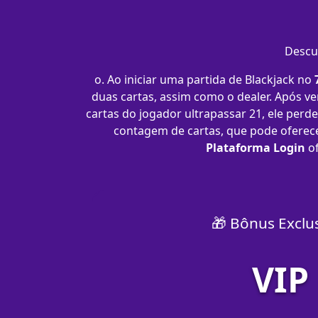
Descu
o. Ao iniciar uma partida de Blackjack no
duas cartas, assim como o dealer. Após ver
cartas do jogador ultrapassar 21, ele perd
contagem de cartas, que pode oferec
Plataforma Login
of
🎁 Bônus Exclu
VIP