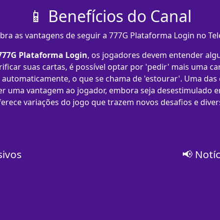
📱 Benefícios do Canal
bra as vantagens de seguir a 777G Plataforma Login no Te
777G Plataforma Login
, os jogadores devem entender alg
ificar suas cartas, é possível optar por 'pedir' mais uma c
e automaticamente, o que se chama de 'estourar'. Uma das 
er uma vantagem ao jogador, embora seja desestimulado em
erece variações do jogo que trazem novos desafios e diver
sivos
📢 Notí