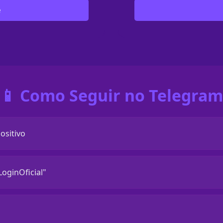
e
📱 Como Seguir no Telegram
ositivo
oginOficial"