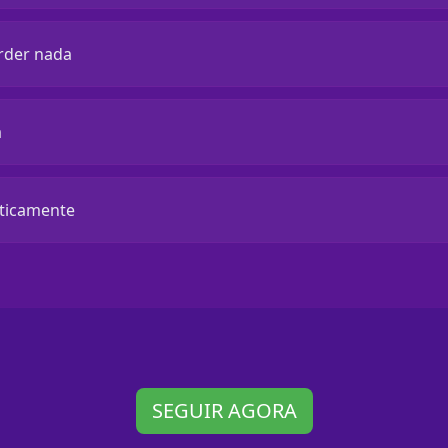
erder nada
a
aticamente
SEGUIR AGORA