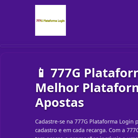
📱 777G Platafor
Melhor Platafor
Apostas
Cadastre-se na 777G Plataforma Login 
cadastro e em cada recarga. Com a 777