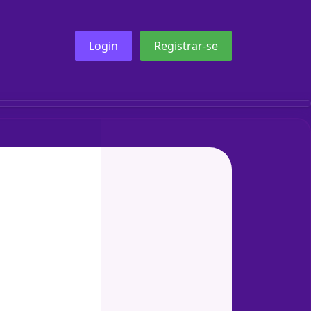
Login
Registrar-se