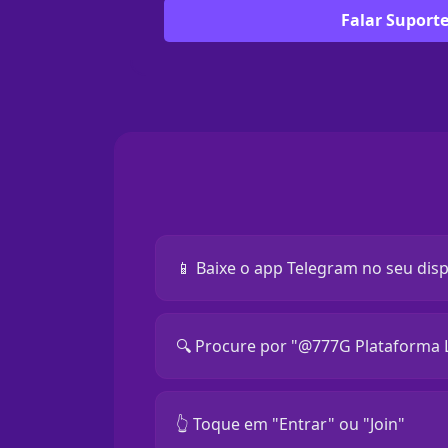
Falar Suport
📱 Baixe o app Telegram no seu disp
🔍 Procure por "@777G Plataforma L
👆 Toque em "Entrar" ou "Join"