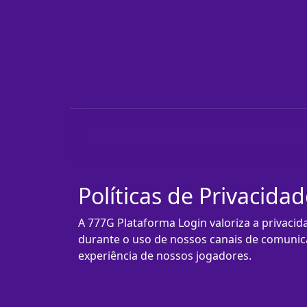
Políticas de Privacida
A 777G Plataforma Login valoriza a privaci
durante o uso de nossos canais de comunica
experiência de nossos jogadores.