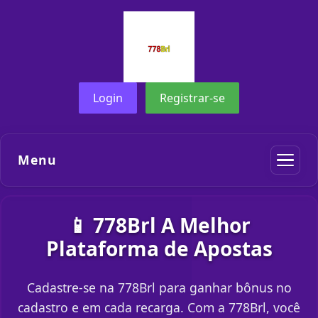
Login
Registrar-se
Menu
📱 778Brl A Melhor
Plataforma de Apostas
Cadastre-se na 778Brl para ganhar bônus no
cadastro e em cada recarga. Com a 778Brl, você