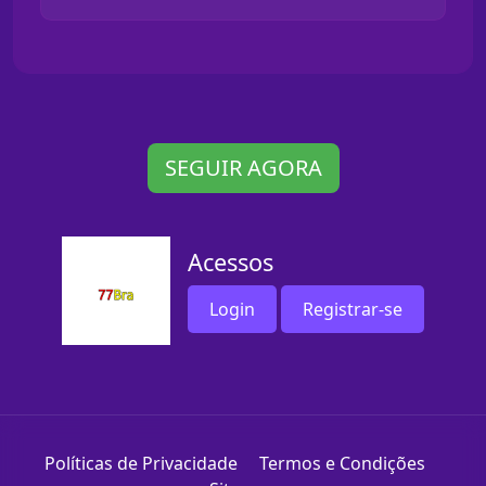
SEGUIR AGORA
Acessos
Login
Registrar-se
Políticas de Privacidade
Termos e Condições