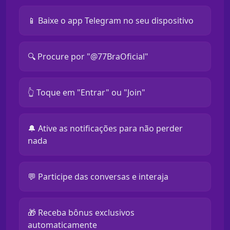
📱 Baixe o app Telegram no seu dispositivo
🔍 Procure por "@77BraOficial"
👆 Toque em "Entrar" ou "Join"
🔔 Ative as notificações para não perder
nada
💬 Participe das conversas e interaja
🎁 Receba bônus exclusivos
automaticamente