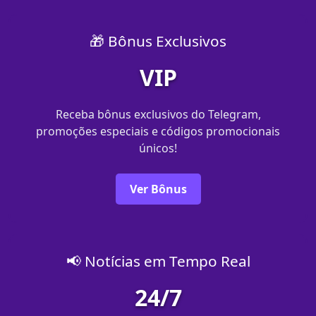
🎁 Bônus Exclusivos
VIP
Receba bônus exclusivos do Telegram,
promoções especiais e códigos promocionais
únicos!
Ver Bônus
📢 Notícias em Tempo Real
24/7