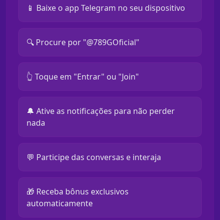
📱 Baixe o app Telegram no seu dispositivo
🔍 Procure por "@789GOficial"
👆 Toque em "Entrar" ou "Join"
🔔 Ative as notificações para não perder
nada
💬 Participe das conversas e interaja
🎁 Receba bônus exclusivos
automaticamente