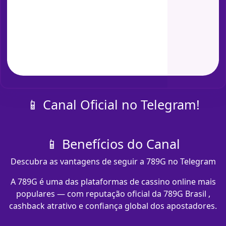
📱 Canal Oficial no Telegram!
📱 Benefícios do Canal
Descubra as vantagens de seguir a 789G no Telegram
A 789G é uma das plataformas de cassino online mais
populares — com reputação oficial da 789G Brasil ,
cashback atrativo e confiança global dos apostadores.