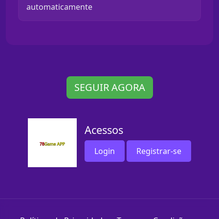
automaticamente
SEGUIR AGORA
Acessos
Login
Registrar-se