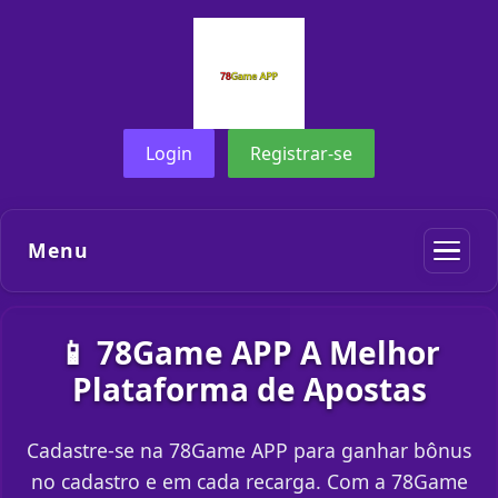
Login
Registrar-se
Menu
📱 78Game APP A Melhor
Plataforma de Apostas
Cadastre-se na 78Game APP para ganhar bônus
no cadastro e em cada recarga. Com a 78Game