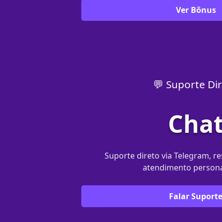
Ver Bônus
💬 Suporte Di
Cha
Suporte direto via Telegram, r
atendimento persona
Falar Suport