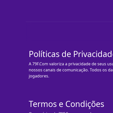
Políticas de Privacida
A 79F.Com valoriza a privacidade de seus u
nossos canais de comunicação. Todos os dad
jogadores.
Termos e Condições