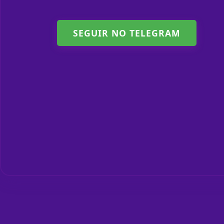
SEGUIR NO TELEGRAM