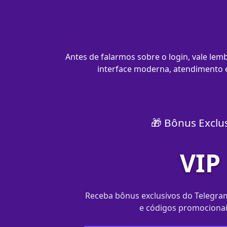
Antes de falarmos sobre o login, vale lem
interface moderna, atendimento e
🎁 Bônus Exclu
VIP
Receba bônus exclusivos do Telegra
e códigos promocionai