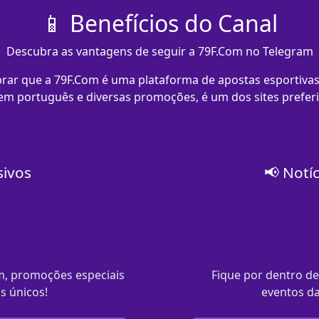
📱 Benefícios do Canal
Descubra as vantagens de seguir a 79F.Com no Telegram
brar que a 79F.Com é uma plataforma de apostas esportivas, 
m português e diversas promoções, é um dos sites preferi
sivos
📢 Notí
m, promoções especiais
Fique por dentro d
s únicos!
eventos d