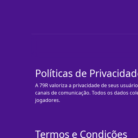
Políticas de Privacida
A 79R valoriza a privacidade de seus usuár
canais de comunicação. Todos os dados cole
jogadores.
Termos e Condições