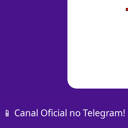
📱 Canal Oficial no Telegram!