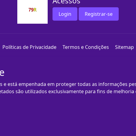
Acessos
Login
Registrar-se
Políticas de Privacidade
Termos e Condições
Sitemap
de
ios e está empenhada em proteger todas as informações pe
tados são utilizados exclusivamente para fins de melhoria