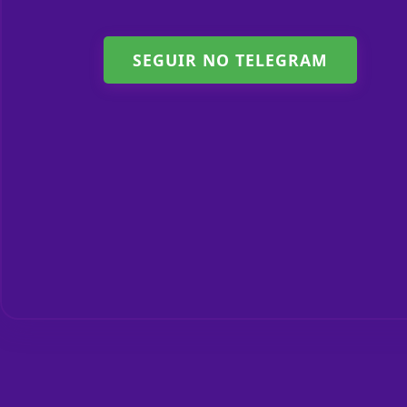
SEGUIR NO TELEGRAM