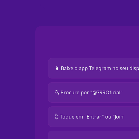
📱 Baixe o app Telegram no seu disp
🔍 Procure por "@79ROficial"
👆 Toque em "Entrar" ou "Join"