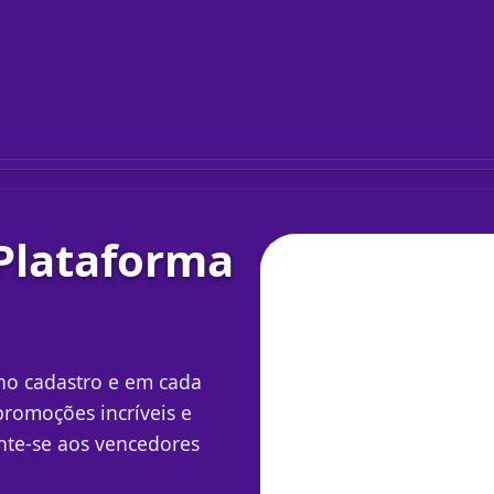
 Plataforma
no cadastro e em cada
promoções incríveis e
unte-se aos vencedores