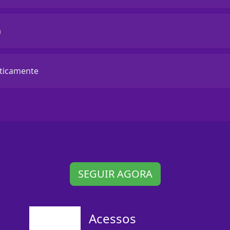
a
aticamente
SEGUIR AGORA
Acessos