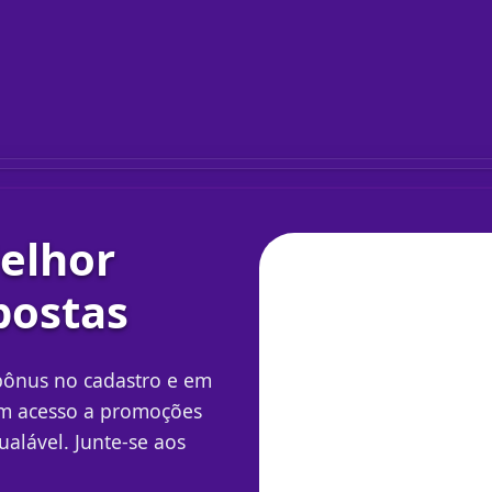
elhor
postas
bônus no cadastro e em
em acesso a promoções
ualável. Junte-se aos