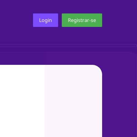
Login
Registrar-se