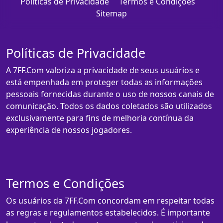
Políticas de Privacidade
Termos e Condições
Sitemap
Políticas de Privacidade
A 7FF.Com valoriza a privacidade de seus usuários e
está empenhada em proteger todas as informações
pessoais fornecidas durante o uso de nossos canais de
comunicação. Todos os dados coletados são utilizados
exclusivamente para fins de melhoria contínua da
experiência de nossos jogadores.
Termos e Condições
Os usuários da 7FF.Com concordam em respeitar todas
as regras e regulamentos estabelecidos. É importante