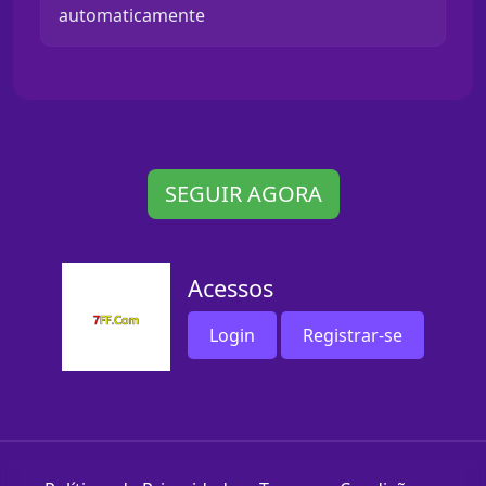
automaticamente
SEGUIR AGORA
Acessos
Login
Registrar-se