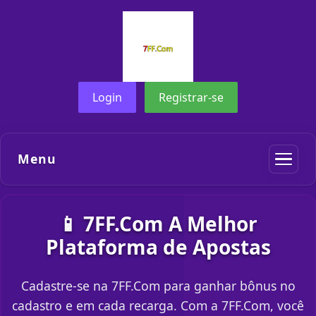
Login
Registrar-se
Menu
📱 7FF.Com A Melhor
Plataforma de Apostas
Cadastre-se na 7FF.Com para ganhar bônus no
cadastro e em cada recarga. Com a 7FF.Com, você