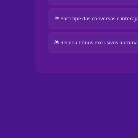
💬 Participe das conversas e interaj
🎁 Receba bônus exclusivos autom