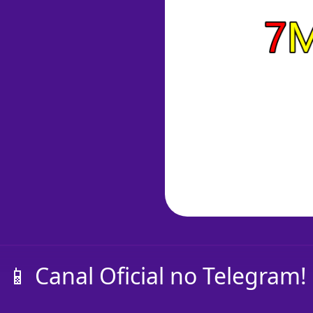
📱 Canal Oficial no Telegram!