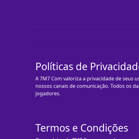
Políticas de Privacida
A 7M7 Com valoriza a privacidade de seus 
nossos canais de comunicação. Todos os dad
jogadores.
Termos e Condições