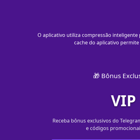
O aplicativo utiliza compressão inteligen
cache do aplicativo permit
🎁 Bônus Exclu
VIP
Receba bônus exclusivos do Telegra
e códigos promocionai