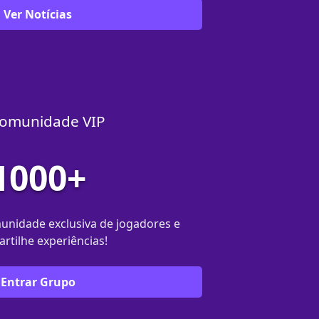
Ver Notícias
Comunidade VIP
1000+
unidade exclusiva de jogadores e
rtilhe experiências!
Entrar Grupo