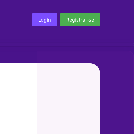
Login
Registrar-se