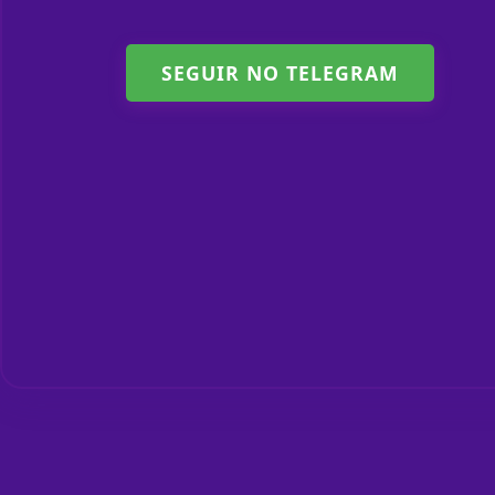
SEGUIR NO TELEGRAM