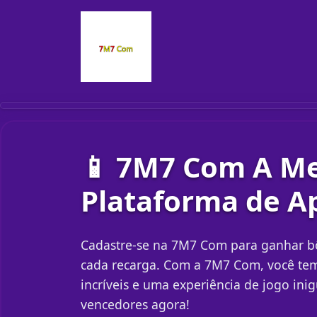
📱 7M7 Com A M
Plataforma de A
Cadastre-se na 7M7 Com para ganhar b
cada recarga. Com a 7M7 Com, você te
incríveis e uma experiência de jogo inig
vencedores agora!