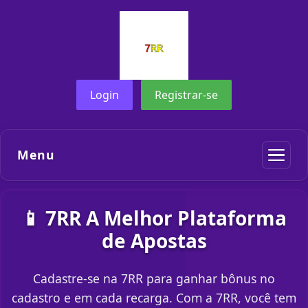
Login
Registrar-se
Menu
📱 7RR A Melhor Plataforma
de Apostas
Cadastre-se na 7RR para ganhar bônus no
cadastro e em cada recarga. Com a 7RR, você tem