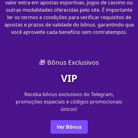
valor extra em apostas esportivas, jogos de cassino ou
outras modalidades oferecidas pelo site. É importante
ler os termos e condições para verificar requisitos de
apostas e prazos de validade do bônus, garantindo que
você aproveite cada benefício sem contratempos.
🎁 Bônus Exclusivos
VIP
Receba bônus exclusivos do Telegram,
promoções especiais e códigos promocionais
únicos!
Ver Bônus