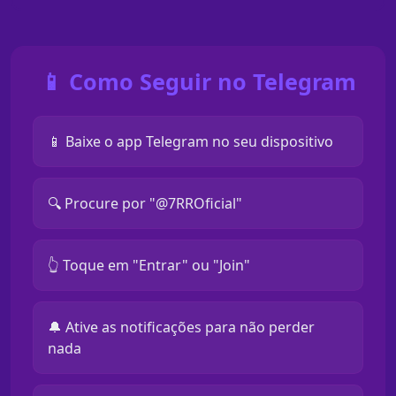
📱 Como Seguir no Telegram
📱 Baixe o app Telegram no seu dispositivo
🔍 Procure por "@7RROficial"
👆 Toque em "Entrar" ou "Join"
🔔 Ative as notificações para não perder
nada