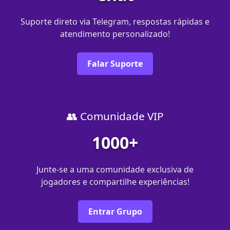
Suporte direto via Telegram, respostas rápidas e
atendimento personalizado!
Falar Suporte
👥 Comunidade VIP
1000+
Junte-se a uma comunidade exclusiva de
jogadores e compartilhe experiências!
Entrar Grupo