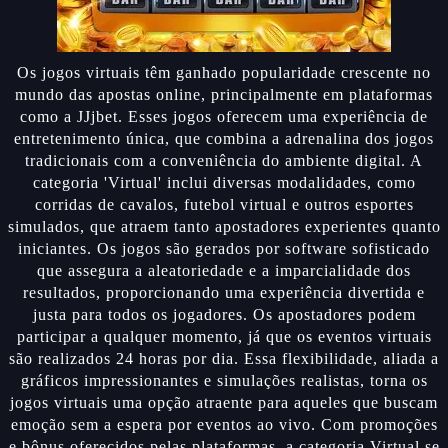
Os jogos virtuais têm ganhado popularidade crescente no
mundo das apostas online, principalmente em plataformas
como a JJjbet. Esses jogos oferecem uma experiência de
entretenimento única, que combina a adrenalina dos jogos
tradicionais com a conveniência do ambiente digital. A
categoria 'Virtual' inclui diversas modalidades, como
corridas de cavalos, futebol virtual e outros esportes
simulados, que atraem tanto apostadores experientes quanto
iniciantes. Os jogos são gerados por software sofisticado
que assegura a aleatoriedade e a imparcialidade dos
resultados, proporcionando uma experiência divertida e
justa para todos os jogadores. Os apostadores podem
participar a qualquer momento, já que os eventos virtuais
são realizados 24 horas por dia. Essa flexibilidade, aliada a
gráficos impressionantes e simulações realistas, torna os
jogos virtuais uma opção atraente para aqueles que buscam
emoção sem a espera por eventos ao vivo. Com promoções
e bônus oferecidos pelas plataformas, a categoria Virtual se