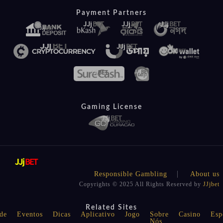
Payment Partners
Gaming License
Responsible Gambling
About us
Copyrights © 2025 All Rights Reserved by
JJjbet
Related Sites
de
Eventos
Dicas
Aplicativo
Jogo
Sobre
Casino
Esp
Nós