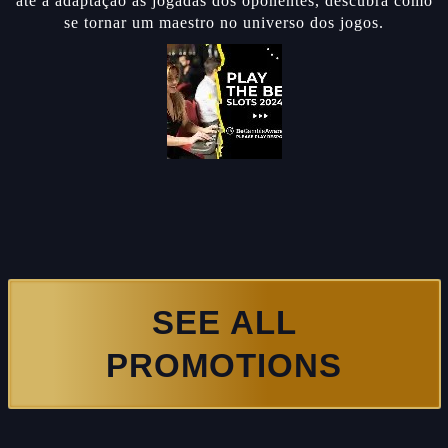
até a adaptação às jogadas dos oponentes, descubra como
se tornar um maestro no universo dos jogos.
SEE ALL
PROMOTIONS